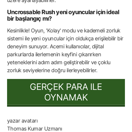
üzere ayarlayabilirler.
Uncrossable Rush yeni oyuncular için ideal
bir başlangıç mı?
Kesinlikle! Oyun, 'Kolay' modu ve kademeli zorluk
sistemi ile yeni oyuncular için oldukça erişilebilir bir
deneyim sunuyor. Acemi kullanıcılar, dijital
parkurlarda ilerlemenin keyfini çıkarırken
yeteneklerini adım adım geliştirebilir ve çoklu
zorluk seviyelerine doğru ilerleyebilirler.
GERÇEK PARA ILE
OYNAMAK
Thomas
Kumar Uzmanı