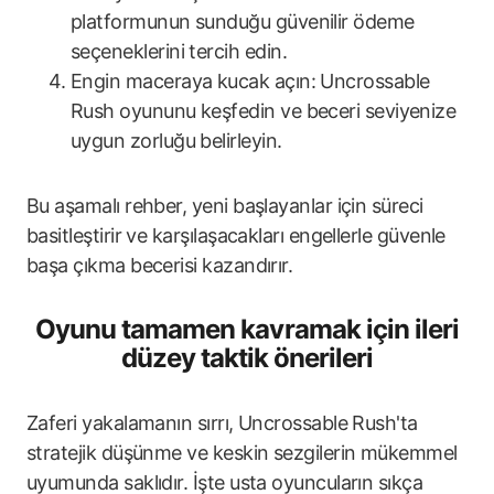
platformunun sunduğu güvenilir ödeme
seçeneklerini tercih edin.
Engin maceraya kucak açın: Uncrossable
Rush oyununu keşfedin ve beceri seviyenize
uygun zorluğu belirleyin.
Bu aşamalı rehber, yeni başlayanlar için süreci
basitleştirir ve karşılaşacakları engellerle güvenle
başa çıkma becerisi kazandırır.
Oyunu tamamen kavramak için ileri
düzey taktik önerileri
Zaferi yakalamanın sırrı, Uncrossable Rush'ta
stratejik düşünme ve keskin sezgilerin mükemmel
uyumunda saklıdır. İşte usta oyuncuların sıkça