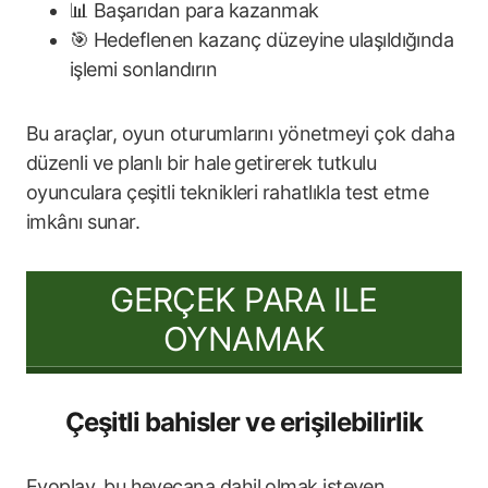
📊 Başarıdan para kazanmak
🎯 Hedeflenen kazanç düzeyine ulaşıldığında
işlemi sonlandırın
Bu araçlar, oyun oturumlarını yönetmeyi çok daha
düzenli ve planlı bir hale getirerek tutkulu
oyunculara çeşitli teknikleri rahatlıkla test etme
imkânı sunar.
GERÇEK PARA ILE
OYNAMAK
Çeşitli bahisler ve erişilebilirlik
Evoplay, bu heyecana dahil olmak isteyen