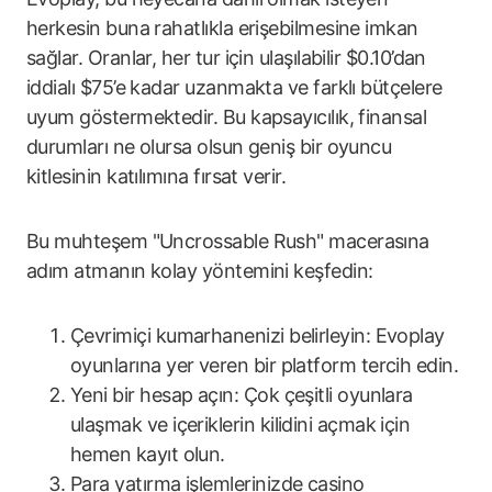
herkesin buna rahatlıkla erişebilmesine imkan
sağlar. Oranlar, her tur için ulaşılabilir $0.10’dan
iddialı $75’e kadar uzanmakta ve farklı bütçelere
uyum göstermektedir. Bu kapsayıcılık, finansal
durumları ne olursa olsun geniş bir oyuncu
kitlesinin katılımına fırsat verir.
Bu muhteşem "Uncrossable Rush" macerasına
adım atmanın kolay yöntemini keşfedin:
Çevrimiçi kumarhanenizi belirleyin: Evoplay
oyunlarına yer veren bir platform tercih edin.
Yeni bir hesap açın: Çok çeşitli oyunlara
ulaşmak ve içeriklerin kilidini açmak için
hemen kayıt olun.
Para yatırma işlemlerinizde casino