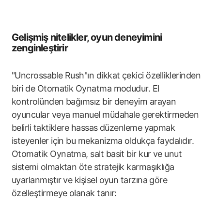
Gelişmiş nitelikler, oyun deneyimini
zenginleştirir
"Uncrossable Rush"ın dikkat çekici özelliklerinden
biri de Otomatik Oynatma modudur. El
kontrolünden bağımsız bir deneyim arayan
oyuncular veya manuel müdahale gerektirmeden
belirli taktiklere hassas düzenleme yapmak
isteyenler için bu mekanizma oldukça faydalıdır.
Otomatik Oynatma, salt basit bir kur ve unut
sistemi olmaktan öte stratejik karmaşıklığa
uyarlanmıştır ve kişisel oyun tarzına göre
özelleştirmeye olanak tanır: