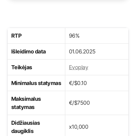
RTP
96%
Išleidimo data
01.06.2025
Teikėjas
Evoplay
Minimalus statymas
€/$0.10
Maksimalus
€/$7500
statymas
Didžiausias
x10,000
daugiklis