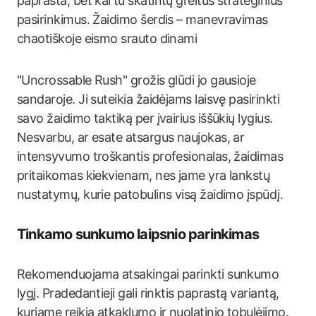
paprasta, bet kartu skatintų greitus strateginius
pasirinkimus. Žaidimo šerdis – manevravimas
chaotiškoje eismo srauto dinami
"Uncrossable Rush" grožis glūdi jo gausioje
sandaroje. Ji suteikia žaidėjams laisvę pasirinkti
savo žaidimo taktiką per įvairius iššūkių lygius.
Nesvarbu, ar esate atsargus naujokas, ar
intensyvumo troškantis profesionalas, žaidimas
pritaikomas kiekvienam, nes jame yra lankstų
nustatymų, kurie patobulins visą žaidimo įspūdį.
Tinkamo sunkumo laipsnio parinkimas
Rekomenduojama atsakingai parinkti sunkumo
lygį. Pradedantieji gali rinktis paprastą variantą,
kuriame reikia atkaklumo ir nuolatinio tobulėjimo.