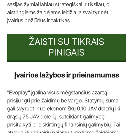
sesijas žymiai labiau strategiškai ir tiksliau, o
aistringiems žaidėjams leidžia laisvai tyrinėti
įvairius požiūrius ir taktikas.
ŽAISTI SU TIKRAIS
PINIGAIS
Įvairios lažybos ir prieinamumas
"Evoplay" įgalina visus mėgstančius azartą
prisijungti prie žaidimų be vargo. Statymų suma
gali svyruoti nuo ekonomiškų 0,10 JAV dolerių iki
drąsių 75 JAV dolerių, suteikiant galimybę
prisitaikyti prie skirtingų finansinių galimybių. Tai
atveria duris įvairių pajamų turintiems žaidėjams,