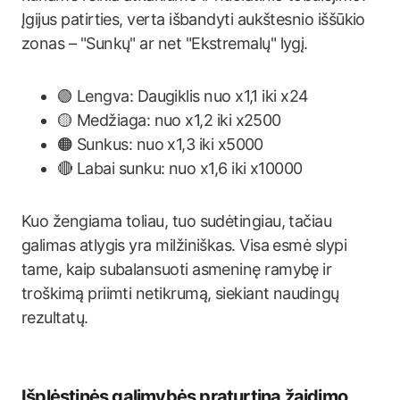
Įgijus patirties, verta išbandyti aukštesnio iššūkio
zonas – "Sunkų" ar net "Ekstremalų" lygį.
🟢 Lengva: Daugiklis nuo x1,1 iki x24
🟡 Medžiaga: nuo x1,2 iki x2500
🟠 Sunkus: nuo x1,3 iki x5000
🔴 Labai sunku: nuo x1,6 iki x10000
Kuo žengiama toliau, tuo sudėtingiau, tačiau
galimas atlygis yra milžiniškas. Visa esmė slypi
tame, kaip subalansuoti asmeninę ramybę ir
troškimą priimti netikrumą, siekiant naudingų
rezultatų.
Išplėstinės galimybės praturtina žaidimo