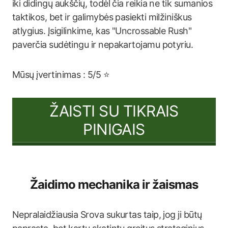
iki didingų aukščių, todėl čia reikia ne tik sumanios
taktikos, bet ir galimybės pasiekti milžiniškus
atlygius. Įsigilinkime, kas "Uncrossable Rush"
paverčia sudėtingu ir nepakartojamu potyriu.
Mūsų įvertinimas : 5/5 ⭐
ŽAISTI SU TIKRAIS
PINIGAIS
Žaidimo mechanika ir žaismas
Nepralaidžiausia Srova sukurtas taip, jog ji būtų