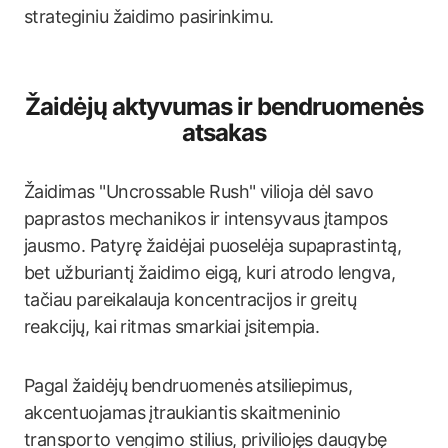
strateginiu žaidimo pasirinkimu.
Žaidėjų aktyvumas ir bendruomenės
atsakas
Žaidimas "Uncrossable Rush" vilioja dėl savo
paprastos mechanikos ir intensyvaus įtampos
jausmo. Patyrę žaidėjai puoselėja supaprastintą,
bet užburiantį žaidimo eigą, kuri atrodo lengva,
tačiau pareikalauja koncentracijos ir greitų
reakcijų, kai ritmas smarkiai įsitempia.
Pagal žaidėjų bendruomenės atsiliepimus,
akcentuojamas įtraukiantis skaitmeninio
transporto vengimo stilius, priviliojęs daugybę