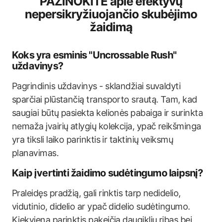
PAŽINOKITE apie efektyvų
nepersikryžiuojančio skubėjimo
žaidimą
Koks yra esminis "Uncrossable Rush"
uždavinys?
Pagrindinis uždavinys - sklandžiai suvaldyti
sparčiai plūstančią transporto srautą. Tam, kad
saugiai būtų pasiekta kelionės pabaiga ir surinkta
nemaža įvairių atlygių kolekcija, ypač reikšminga
yra tiksli laiko parinktis ir taktinių veiksmų
planavimas.
Kaip įvertinti žaidimo sudėtingumo laipsnį?
Praleidęs pradžią, gali rinktis tarp nedidelio,
vidutinio, didelio ar ypač didelio sudėtingumo.
Kiekviena parinktis pakeičia daugiklių ribas bei