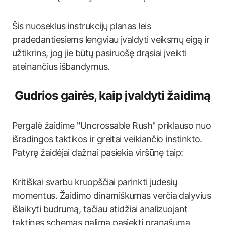
Šis nuoseklus instrukcijų planas leis
pradedantiesiems lengviau įvaldyti veiksmų eigą ir
užtikrins, jog jie būtų pasiruošę drąsiai įveikti
ateinančius išbandymus.
Gudrios gairės, kaip įvaldyti žaidimą
Pergalė žaidime "Uncrossable Rush" priklauso nuo
išradingos taktikos ir greitai veikiančio instinkto.
Patyrę žaidėjai dažnai pasiekia viršūnę taip:
Kritiškai svarbu kruopščiai parinkti judesių
momentus. Žaidimo dinamiškumas verčia dalyvius
išlaikyti budrumą, tačiau atidžiai analizuojant
taktines schemas galima pasiekti pranašumą.