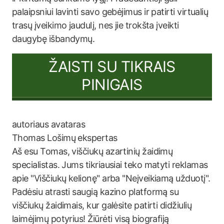
palaipsniui lavinti savo gebėjimus ir patirti virtualių
trasų įveikimo jaudulį, nes jie trokšta įveikti
daugybę išbandymų.
ŽAISTI SU TIKRAIS
PINIGAIS
Thomas
Lošimų ekspertas
Aš esu Tomas, viščiukų azartinių žaidimų
specialistas. Jums tikriausiai teko matyti reklamas
apie "Viščiukų kelionę" arba "Neįveikiamą užduotį".
Padėsiu atrasti saugią kazino platformą su
viščiukų žaidimais, kur galėsite patirti didžiulių
laimėjimų potyrius! Žiūrėti visą biografiją