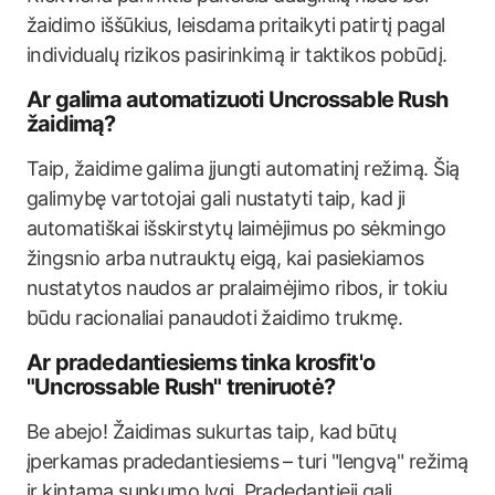
žaidimo iššūkius, leisdama pritaikyti patirtį pagal
individualų rizikos pasirinkimą ir taktikos pobūdį.
Ar galima automatizuoti Uncrossable Rush
žaidimą?
Taip, žaidime galima įjungti automatinį režimą. Šią
galimybę vartotojai gali nustatyti taip, kad ji
automatiškai išskirstytų laimėjimus po sėkmingo
žingsnio arba nutrauktų eigą, kai pasiekiamos
nustatytos naudos ar pralaimėjimo ribos, ir tokiu
būdu racionaliai panaudoti žaidimo trukmę.
Ar pradedantiesiems tinka krosfit'o
"Uncrossable Rush" treniruotė?
Be abejo! Žaidimas sukurtas taip, kad būtų
įperkamas pradedantiesiems – turi "lengvą" režimą
ir kintamą sunkumo lygį. Pradedantieji gali