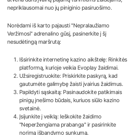
nepriklausomai nuo jų piniginio pasiruošimo.
Norėdami iš karto pajausti "Nepralaužiamo
Veržimosi" adrenalino gūsį, pasinerkite į šį
nesudėtingą maršrutą:
Išsirinkite internetinę kazino aikštelę: Rinkitės
platformą, kurioje veikia Evoplay žaidimai.
Užsiregistruokite: Priskirkite paskyrą, kad
gautumėte galimybę žaisti įvairius žaidimus.
Papildyti sąskaitą: Pasinaudokite patikimais
pinigų įnešimo būdais, kuriuos siūlo kazino
svetainė.
Įsijunkite į veiklą: Ieškokite žaidimo
"Neperžengiama prabanga" ir pasirinkite
norimą išbandymo sunkumą.