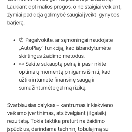
Laukiant optimalios progos, o ne staigiai veikiant,
žymiai padidėja galimybė saugiai įveikti gynybos
barjerą.
⏰ Pagalvokite, ar sąmoningai naudojate
„AutoPlay“ funkciją, kad išbandytumėte
skirtingus žaidimo metodus.
👀 Sekite sukauptą pelną ir pasirinkite
optimalų momentą pinigams išimti, kad
užtikrintumėte finansinę saugą ir
sumažintumėte galimą riziką.
Svarbiausias dalykas – kantrumas ir kiekvieno
veiksmo įvertinimas, atsižvelgiant į ilgalaikį
rezultatą. Tokia taktika praturtina žaidimo
įspūdžius, derindama techninį tobulėjimą su