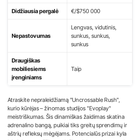
Didžiausia pergalė
€/$750 000
Lengvas, vidutinis,
Nepastovumas
sunkus, sunkus,
sunkus
Draugiškas
mobiliesiems
Taip
įrenginiams
Atraskite nepraleidžiamą "Uncrossable Rush",
kurio kūrėjas – žinomas studijos "Evoplay"
meistriškumas. Šis dinamiškas žaidimas skatina
adrenalino bangą, puikiai tiks greitų sprendimų ir
aštrių refleksų mėgėjams. Potencialūs prizai kyla