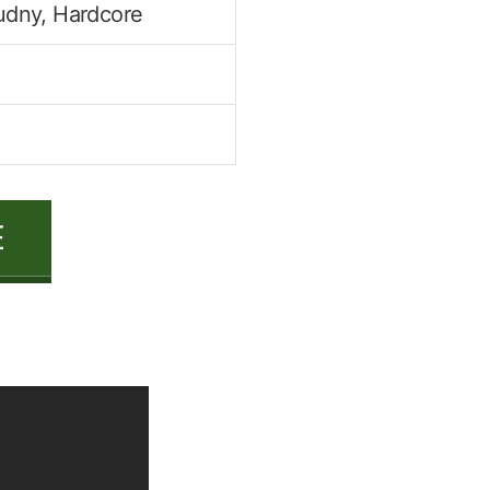
rudny, Hardcore
E