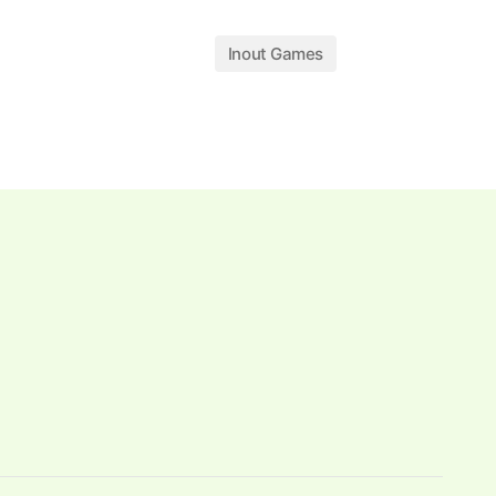
Inout Games