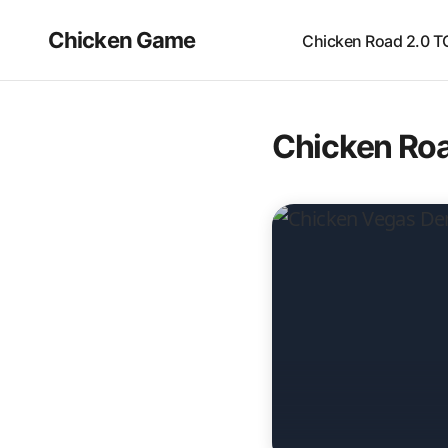
Chicken Game
Chicken Road 2.0 T
Chicken Ro