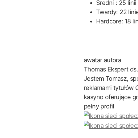
Średni : 25 linii
Twardy: 22 lini
Hardcore: 18 lin
Thomas
Ekspert ds
Jestem Tomasz, spe
reklamami tytułów 
kasyno oferujące g
pełny profil