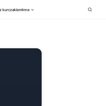
 z kurczakiem
Inne