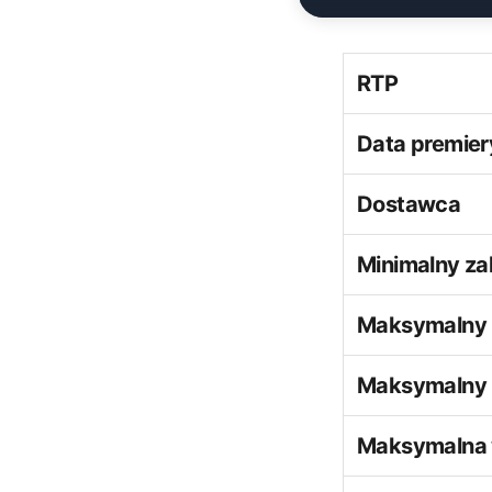
RTP
Data premier
Dostawca
Minimalny za
Maksymalny 
Maksymalny 
Maksymalna