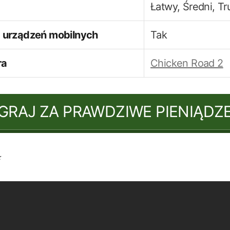
Łatwy, Średni, T
a urządzeń mobilnych
Tak
ra
Chicken Road 2
GRAJ ZA PRAWDZIWE PIENIĄDZ
⭐