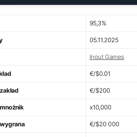
95,3%
y
05.11.2025
Inout Games
kład
€/$0.01
zakład
€/$200
mnożnik
x10,000
 wygrana
€/$20 000