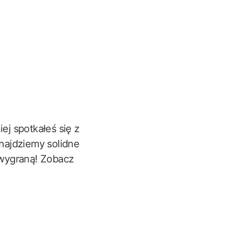
j spotkałeś się z
najdziemy solidne
 wygraną! Zobacz