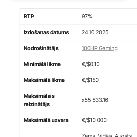
RTP
97%
Izdošanas datums
24.10.2025
Nodrošinātājs
100HP Gaming
Minimālā likme
€/$0.10
Maksimālā likme
€/$150
Maksimālais
х55 833.16
reizinātājs
Maksimālā uzvara
€/$10 000
Zems, Vidējs, Augsts,