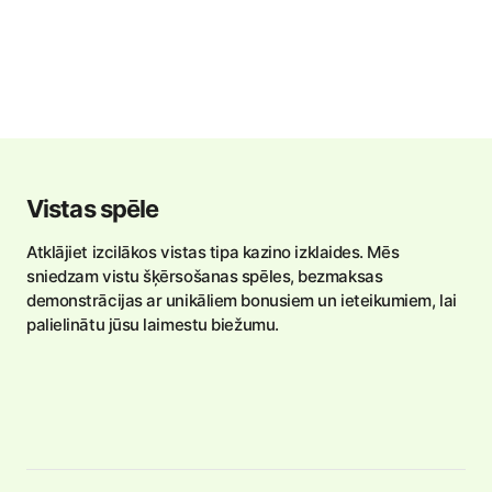
Vistas spēle
Atklājiet izcilākos vistas tipa kazino izklaides. Mēs
sniedzam vistu šķērsošanas spēles, bezmaksas
demonstrācijas ar unikāliem bonusiem un ieteikumiem, lai
palielinātu jūsu laimestu biežumu.