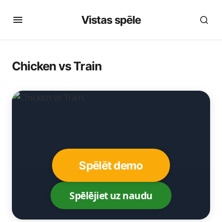
Vistas spēle
Chicken vs Train
Spēlēt demo
Spēlējiet uz naudu