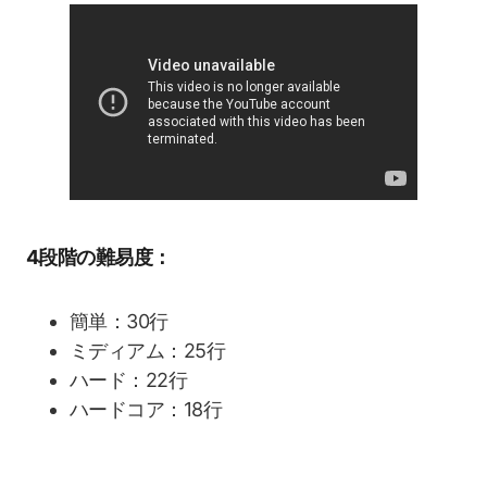
4段階の難易度：
簡単：30行
ミディアム：25行
ハード：22行
ハードコア：18行