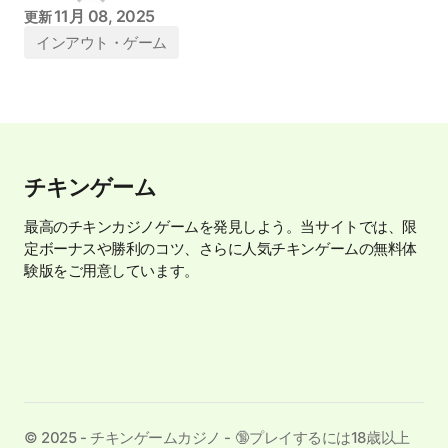
11月 08, 2025
更新
インアウト・ゲーム
チキンゲーム
最高のチキンカジノゲームを発見しよう。当サイトでは、限
定ボーナスや勝利のコツ、さらに人気チキンゲームの無料体
験版をご用意しています。
©️ 2025 - チキンゲームカジノ - 🔞プレイするには18歳以上