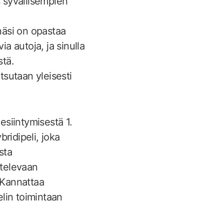
 syvällisempien
äsi on opastaa
ia autoja, ja sinulla
stä.
tsutaan yleisesti
siintymisestä 1.
idipeli, joka
sta
televaan
 Kannattaa
lin toimintaan