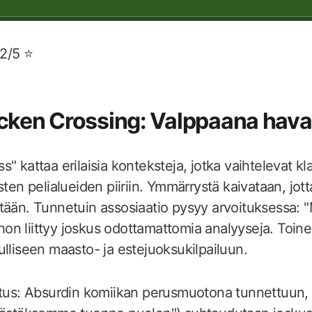
2/5 ⭐
cken Crossing: Valppaana hava
" kattaa erilaisia konteksteja, jotka vaihtelevat kl
sten pelialueiden piiriin. Ymmärrystä kaivataan, jott
ään. Tunnetuin assosiaatio pysyy arvoituksessa: "Mi
johon liittyy joskus odottamattomia analyyseja. Toin
ailulliseen maasto- ja estejuoksukilpailuun.
itus: Absurdin komiikan perusmuotona tunnettuun,