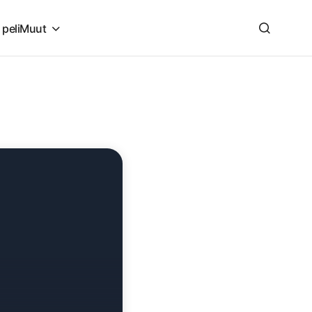
peli
Muut