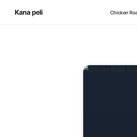
Kana peli
Chicken Ro