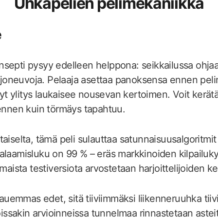
Uhkapelien pelimekaniikka
e
septi pysyy edelleen helppona: seikkailussa ohjaat 
 ajoneuvoja. Pelaaja asettaa panoksensa ennen pelin
 ylitys laukaisee nousevan kertoimen. Voit kerätä 
 ennen kuin törmäys tapahtuu.
taiselta, tämä peli sulauttaa satunnaisuusalgoritmi
alaamisluku on 99 % – eräs markkinoiden kilpailuk
lmaista testiversiota arvostetaan harjoittelijoiden 
 kauemmas edet, sitä tiiviimmäksi liikenneruuhka tiiv
joissakin arvioinneissa tunnelmaa rinnastetaan astei