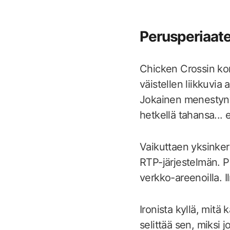
Perusperiaat
Chicken Crossin kon
väistellen liikkuvia
Jokainen menestynyt
hetkellä tahansa...
Vaikuttaen yksinker
RTP-järjestelmän. P
verkko-areenoilla. I
Ironista kyllä, mitä
selittää sen, miksi 