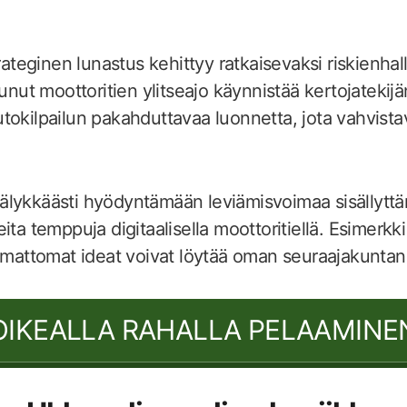
trateginen lunastus kehittyy ratkaisevaksi riskienha
tunut moottoritien ylitseajo käynnistää kertojatekijä
tokilpailun pakahduttavaa luonnetta, jota vahvist
lykkäästi hyödyntämään leviämisvoimaa sisällyttäm
ta temppuja digitaalisella moottoritiellä. Esimerkki 
timattomat ideat voivat löytää oman seuraajakuntan
OIKEALLA RAHALLA PELAAMINE